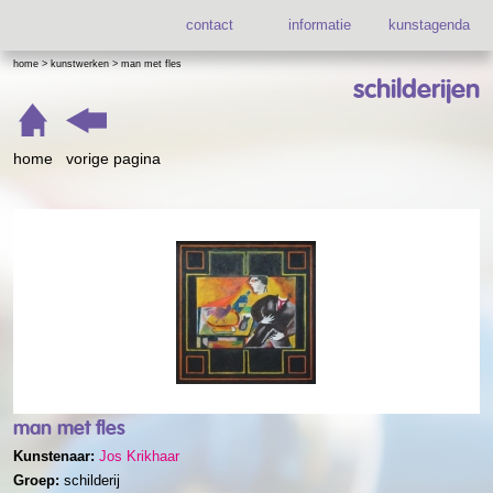
contact
informatie
kunstagenda
home
>
kunstwerken
>
man met fles
schilderijen
home
vorige pagina
man met fles
Kunstenaar:
Jos Krikhaar
Groep:
schilderij