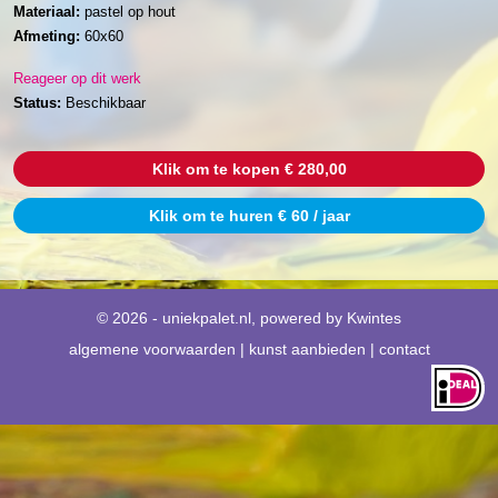
Materiaal:
pastel op hout
Afmeting:
60x60
Reageer op dit werk
Status:
Beschikbaar
Klik om te kopen € 280,00
Klik om te huren € 60 / jaar
© 2026 - uniekpalet.nl, powered by
Kwintes
algemene voorwaarden
|
kunst aanbieden
|
contact