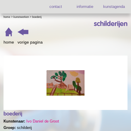
contact
informatie
kunstagenda
home
>
kunstwerken
>
boederij
schilderijen
home
vorige pagina
boederij
Kunstenaar:
Ivo Daniel de Groot
Groep:
schilderij