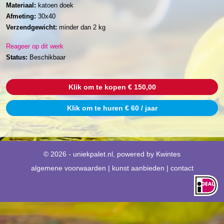
Materiaal:
katoen doek
Afmeting:
30x40
Verzendgewicht:
minder dan 2 kg
Reageer op dit werk
Status:
Beschikbaar
Klik om te kopen € 150,00
Klik om te huren € 60 / jaar
© 2026 - uniekpalet.nl, powered by
Kwintes
algemene voorwaarden
|
kunst aanbieden
|
contact