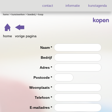
contact
informatie
kunstagenda
home
>
kunstwerken
>
boederij
>
koop
kopen
home
vorige pagina
Naam
*
Bedrijf
Adres
*
Postcode
*
Woonplaats
*
Telefoon
*
E-mailadres
*