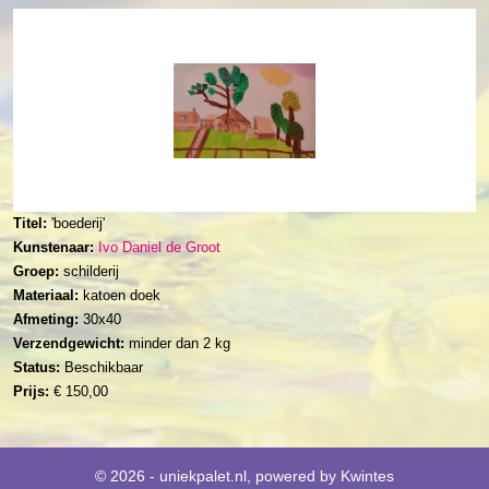
Titel:
'boederij'
Kunstenaar:
Ivo Daniel de Groot
Groep:
schilderij
Materiaal:
katoen doek
Afmeting:
30x40
Verzendgewicht:
minder dan 2 kg
Status:
Beschikbaar
Prijs:
€ 150,00
© 2026 - uniekpalet.nl, powered by
Kwintes