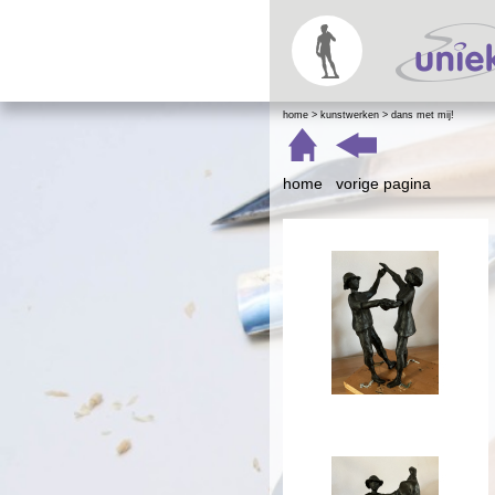
home
>
kunstwerken
>
dans met mij!
home
vorige pagina