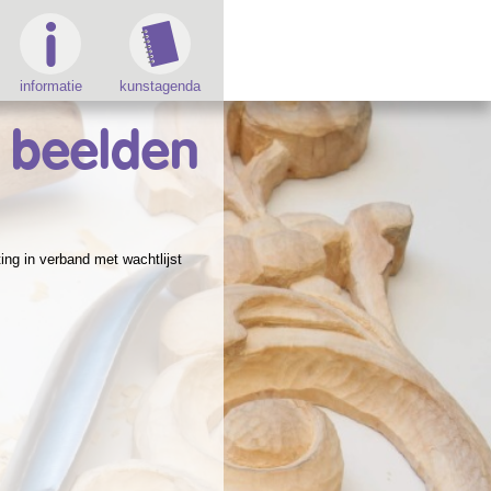
informatie
kunstagenda
beelden
ing in verband met wachtlijst