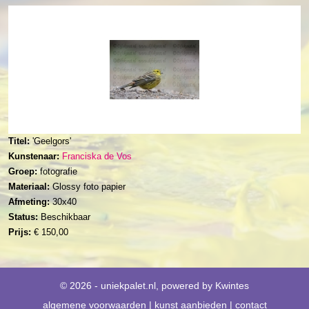
Titel:
'Geelgors'
Kunstenaar:
Franciska de Vos
Groep:
fotografie
Materiaal:
Glossy foto papier
Afmeting:
30x40
Status:
Beschikbaar
Prijs:
€ 150,00
© 2026 - uniekpalet.nl, powered by
Kwintes
algemene voorwaarden
|
kunst aanbieden
|
contact