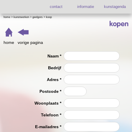
contact
informatie
kunstagenda
home
>
kunstwerken
>
geelgors
>
koop
kopen
home
vorige pagina
Naam
*
Bedrijf
Adres
*
Postcode
*
Woonplaats
*
Telefoon
*
E-mailadres
*