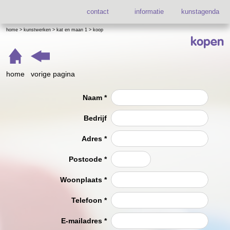
contact
informatie
kunstagenda
home
>
kunstwerken
>
kat en maan 1
>
koop
kopen
home
vorige pagina
Naam
*
Bedrijf
Adres
*
Postcode
*
Woonplaats
*
Telefoon
*
E-mailadres
*