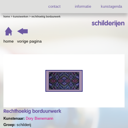
contact
informatie
kunstagenda
home
>
kunstwerken
>
rechthoekig borduurwerk
schilderijen
home
vorige pagina
Rechthoekig borduurwerk
Kunstenaar:
Dory Bienemann
Groep:
schilderij