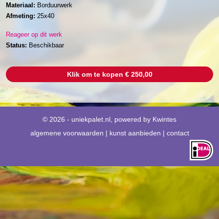
Materiaal:
Borduurwerk
Afmeting:
25x40
Reageer op dit werk
Status:
Beschikbaar
Klik om te kopen € 250,00
© 2026 - uniekpalet.nl, powered by
Kwintes
algemene voorwaarden
|
kunst aanbieden
|
contact