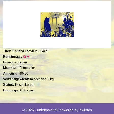
Titel:
'Cat and Ladybug - Gold'
Kunstenaar:
KirA
Groep:
schilderij
Materiaal:
Fotopapier
Afmeting:
40x30
Verzendgewicht:
minder dan 2 kg
Status:
Beschikbaar
Huurprijs:
€ 60 / jaar
© 2026 - uniekpalet.nl, powered by
Kwintes