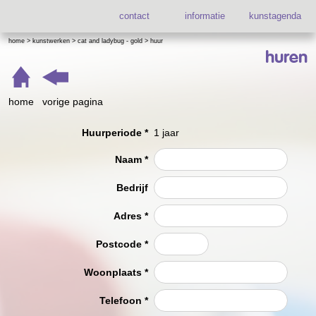
contact
informatie
kunstagenda
home
>
kunstwerken
>
cat and ladybug - gold
>
huur
huren
home
vorige pagina
Huurperiode
*
1 jaar
Naam
*
Bedrijf
Adres
*
Postcode
*
Woonplaats
*
Telefoon
*