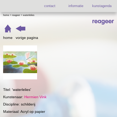
contact
informatie
kunstagenda
home
>
reageer
>
waterlelies
reageer
home
vorige pagina
Titel:
'waterlelies'
Kunstenaar:
Hermien Vink
Discipline:
schilderij
Materiaal:
Acryl op papier